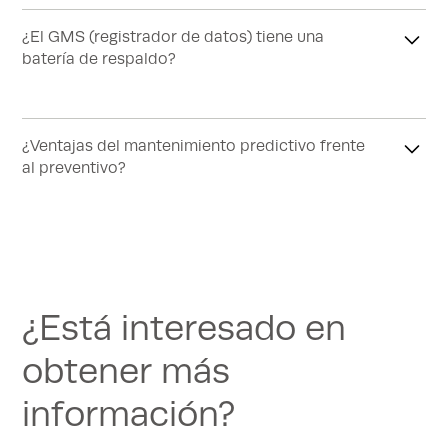
necesita mantenimiento.
¿El GMS (registrador de datos) tiene una
batería de respaldo?
Sí, con una vida útil de 6 a 8 horas. Se recomienda
reemplazar cada 2 años.
¿Ventajas del mantenimiento predictivo frente
al preventivo?
El mantenimiento predictivo es más rentable, ya que
utiliza los datos para prevenir los problemas antes de
que causen daños.
¿Está interesado en
obtener más
información?