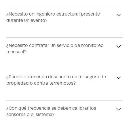
No, nuestros ingenieros estructurales pueden realizar
un estudio de campo para determinar los umbrales y
la ubicación de los instrumentos.
¿Necesito un ingeniero estructural presente
durante un evento?
No, las condiciones de alarma se pueden personalizar
para que todos los ocupantes las entiendan
fácilmente.
¿Necesito contratar un servicio de monitoreo
mensual?
No, podemos personalizar su sistema para notificar a
las personas por correo electrónico sobre cualquier
evento.
¿Puedo obtener un descuento en mi seguro de
propiedad o contra terremotos?
Sí, las principales compañías ofrecen descuentos del
15% al 25% y nosotros le ayudamos con la
documentación.
¿Con qué frecuencia se deben calibrar los
sensores o el sistema?
El sistema se calibra automáticamente y le avisará si